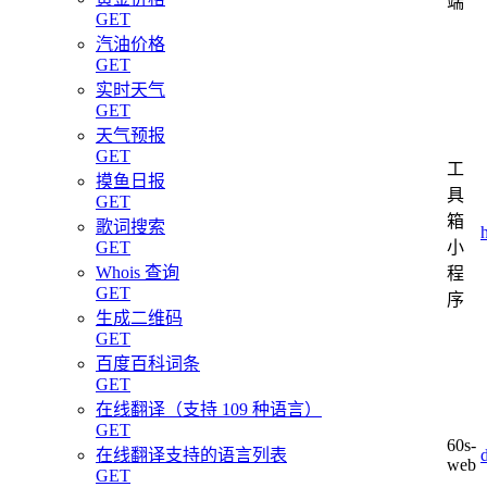
端
GET
汽油价格
GET
实时天气
GET
天气预报
GET
工
摸鱼日报
具
GET
箱
歌词搜索
小
GET
Whois 查询
程
GET
序
生成二维码
GET
百度百科词条
GET
在线翻译（支持 109 种语言）
GET
60s-
在线翻译支持的语言列表
web
GET