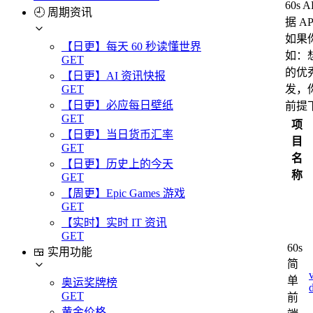
60s
🕘 周期资讯
据 
如果
【日更】每天 60 秒读懂世界
如：
GET
的优秀
【日更】AI 资讯快报
发，
GET
【日更】必应每日壁纸
前提
GET
项
【日更】当日货币汇率
目
GET
名
【日更】历史上的今天
称
GET
【周更】Epic Games 游戏
GET
【实时】实时 IT 资讯
GET
60s
🍱 实用功能
简
单
奥运奖牌榜
GET
前
黄金价格