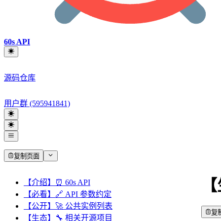
60s API
源码仓库
用户群 (595941841)
复制页面
【
【介绍】⏰ 60s API
【必看】🔗 API 参数约定
【公开】🚀 公共实例列表
复
【生态】🔧 相关开源项目