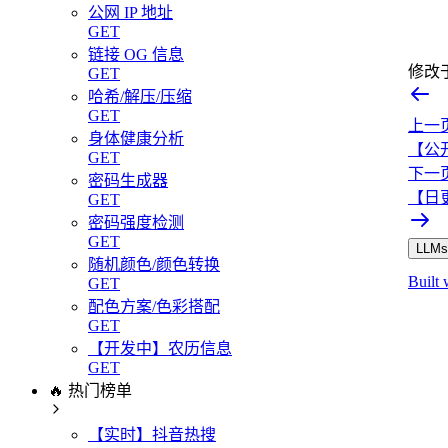
公网 IP 地址
GET
链接 OG 信息
修改
GET
哈希/解压/压缩
GET
上一
身体健康分析
【公
GET
下一
密码生成器
【日更
GET
密码强度检测
GET
LLMs.
随机颜色/颜色转换
Built 
GET
配色方案/色彩搭配
GET
【开发中】农历信息
GET
🔥 热门榜单
【实时】抖音热搜