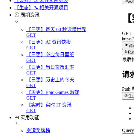
【公开】🚀 公共实例列表
复
【生态】🔧 相关开源项目
🕘 周期资讯
【
【日更】每天 60 秒读懂世界
GET
GET
https:/
【日更】AI 资讯快报
调
GET
Run
【日更】必应每日壁纸
最后
GET
【日更】当日货币汇率
GET
请
【日更】历史上的今天
GET
Path
【周更】Epic Games 游戏
生
GET
【实时】实时 IT 资讯
GET
🍱 实用功能
Quer
奥运奖牌榜