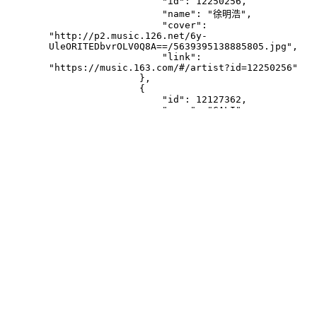
                    "id": 12250256,

                    "name": "徐明浩",

                    "cover": 
"http://p2.music.126.net/6y-
UleORITEDbvrOLV0Q8A==/5639395138885805.jpg",

                    "link": 
"https://music.163.com/#/artist?id=12250256"

                },

                {

                    "id": 12127362,

                    "name": "GALI",

                    "cover": 
"http://p2.music.126.net/6y-
UleORITEDbvrOLV0Q8A==/5639395138885805.jpg",

                    "link": 
"https://music.163.com/#/artist?id=12127362"

                }

            ],

            "album": {

                "id": 283206196,

                "name": "Star Crossing Night 
(feat. GALI)",

                "cover": 
"http://p2.music.126.net/fsz6GAKO1-
khteFArDidjA==/109951171942679749.jpg",

                "published": "2025-08-29",

                "published_at": 1756483200000,

                "company": "独立发行"

            },

            "duration": 205000,
