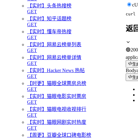
c
【实时】头条热搜榜
GET
curl
【实时】知乎话题榜
GET
返
【实时】懂车帝热搜
GET
【实时】网易云榜单列表
🟢
200
GET
applic
【实时】网易云榜单详情
GET
生
Body
【实时】Hacker News 热帖
GET
生
【时更】猫眼全球票房总榜
GET
【实时】猫眼电影实时票房
GET
【实时】猫眼电视收视排行
GET
【实时】猫眼网剧实时热度
GET
【周更】豆瓣全球口碑电影榜