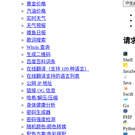
生
黄金价格
汽油价格
实时天气
天气预报
摸鱼日报
请
歌词搜索
Whois 查询
生成二维码
Shell
百度百科词条
在线翻译（支持 109 种语言）
JavaSc
在线翻译支持的语言列表
Java
公网 IP 地址
链接 OG 信息
Swift
哈希/解压/压缩
身体健康分析
Go
密码生成器
PHP
密码强度检测
随机颜色/颜色转换
Pytho
配色方案/色彩搭配