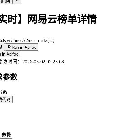
制页面
实时】网易云榜单详情
/60s.viki.moe
/v2/ncm-rank/{id}
试
Run in Apifox
 in Apifox
修改时间：
2026-03-02 02:23:08
求参数
 参数
成代码
y 参数