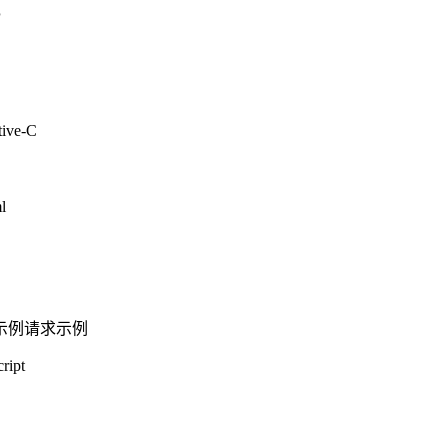
P
tive-C
l
示例
请求示例
ript