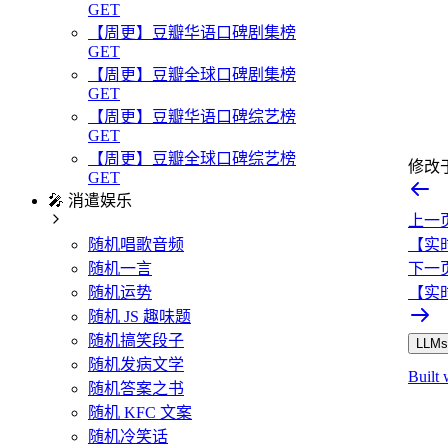
GET
【周更】豆瓣华语口碑剧集榜
GET
【周更】豆瓣全球口碑剧集榜
GET
【周更】豆瓣华语口碑综艺榜
GET
【周更】豆瓣全球口碑综艺榜
修改
GET
🎤 消遣娱乐
上一
【实
随机唱歌音频
下一
随机一言
【实时
随机运势
随机 JS 趣味题
随机搞笑段子
LLMs.
随机发病文学
Built 
随机答案之书
随机 KFC 文案
随机冷笑话