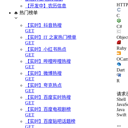
HTT
【开发中】农历信息
🔥 热门榜单
C
【实时】抖音热搜
C#
GET
Objec
【实时】IT 之家热门榜单
GET
Ruby
【实时】小红书热点
GET
OCam
【实时】哔哩哔哩热搜
GET
Dart
【实时】微博热搜
GET
R
【实时】夸克热点
GET
请求
【实时】百度实时热搜
Shell
GET
JavaSc
【实时】百度电视剧榜
Java
Swift
GET
【实时】百度贴吧话题榜
GET