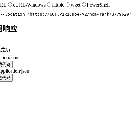
URL
cURL-Windows
Httpie
wget
PowerShell
--location
'https://60s.viki.moe/v2/ncm-rank/3779629'
回响应
成功
ation/json
成代码
application/json
成代码