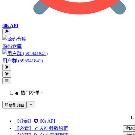
60s API
源码仓库
用户群 (595941841)
🔥 热门榜单
复制页面
【介绍】⏰ 60s API
【必看】🔗 API 参数约定
MC