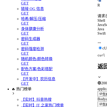
GET
R
链接 OG 信息
GET
请求
哈希/解压/压缩
Shell
GET
JavaSc
身体健康分析
Java
Swift
GET
密码生成器
GET
c
密码强度检测
GET
curl
随机颜色/颜色转换
GET
返
配色方案/色彩搭配
GET
【开发中】农历信息
🟢
200
GET
applic
🔥 热门榜单
生
Body
【实时】抖音热搜
生
【实时】IT 之家热门榜单