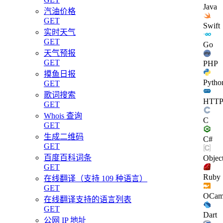
Java
汽油价格
GET
Swift
实时天气
GET
Go
天气预报
GET
PHP
摸鱼日报
Pytho
GET
歌词搜索
HTT
GET
Whois 查询
C
GET
生成二维码
C#
GET
百度百科词条
Objec
GET
Ruby
在线翻译（支持 109 种语言）
GET
OCam
在线翻译支持的语言列表
GET
Dart
公网 IP 地址