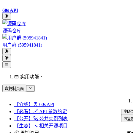
60s API
源码仓库
用户群 (595941841)
🍱 实用功能
复制页面
【介绍】⏰ 60s API
【必看】🔗 API 参数约定
MC
【公开】🚀 公共实例列表
复
【生态】🔧 相关开源项目
🕘 周期资讯