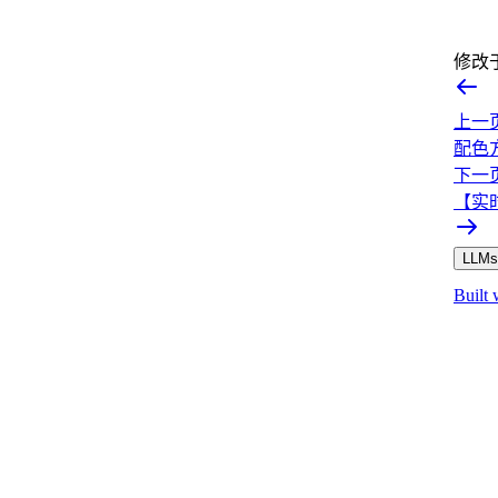
修改
上一
配色
下一
【实
LLMs.
Built 