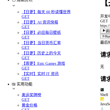
【
【日更】每天 60 秒读懂世界
开发
GET
GET
【日更】AI 资讯快报
https:/
GET
调
【日更】必应每日壁纸
Run
GET
最后
【日更】当日货币汇率
GET
【日更】历史上的今天
请
GET
【周更】Epic Games 游戏
无
GET
【实时】实时 IT 资讯
请
GET
🍱 实用功能
Shell
奥运奖牌榜
GET
JavaSc
黄金价格
GET